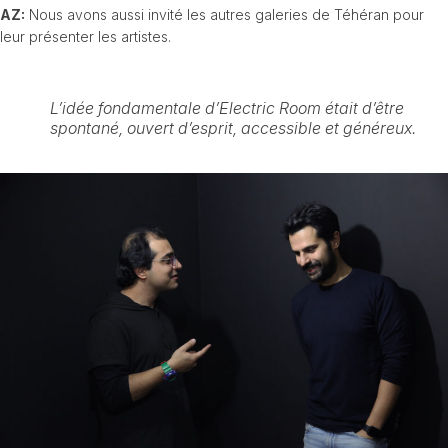
AZ:
Nous avons aussi invité les autres galeries de Téhéran pour
leur présenter les artistes.
L’idée fondamentale d’Electric Room était d’être
spontané, ouvert d’esprit, accessible et généreux.