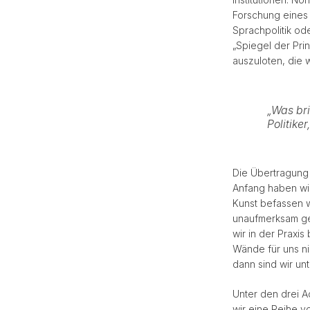
Forschung eines 
Sprachpolitik ode
„Spiegel der Prin
auszuloten, die 
„Was bri
Politike
Die Übertragung 
Anfang haben wir
Kunst befassen w
unaufmerksam ge
wir in der Praxi
Wände für uns ni
dann sind wir un
Unter den drei A
wir eine Reihe v