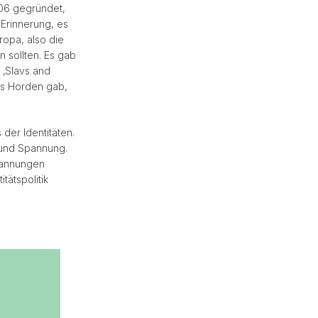
006 gegründet,
Erinnerung, es
ropa, also die
n sollten. Es gab
 ‚Slavs and
 es Horden gab,
 der Identitäten.
 und Spannung.
pannungen
tätspolitik