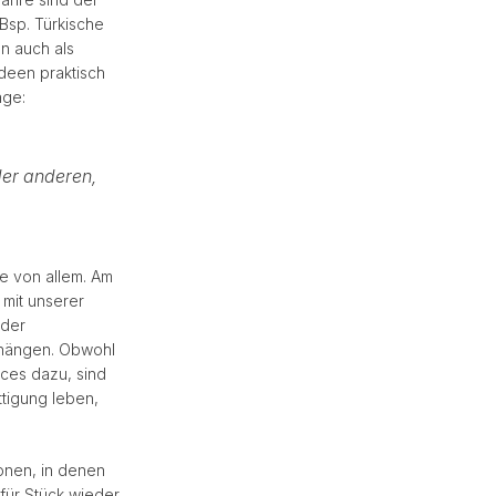
Bsp. Türkische
an auch als
Ideen praktisch
age:
der anderen,
te von allem. Am
 mit unserer
oder
 hängen. Obwohl
nces dazu, sind
ttigung leben,
ionen, in denen
 für Stück wieder