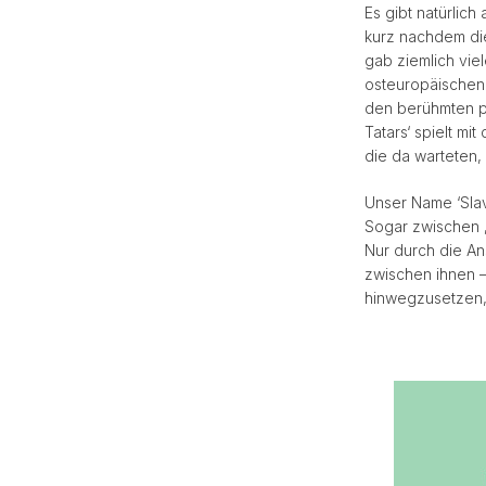
Es gibt natürlic
kurz nachdem di
gab ziemlich vie
osteuropäischen 
den berühmten po
Tatars‘ spielt mi
die da warteten,
Unser Name ‘Slavs
Sogar zwischen ‚
Nur durch die A
zwischen ihnen –
hinwegzusetzen, 