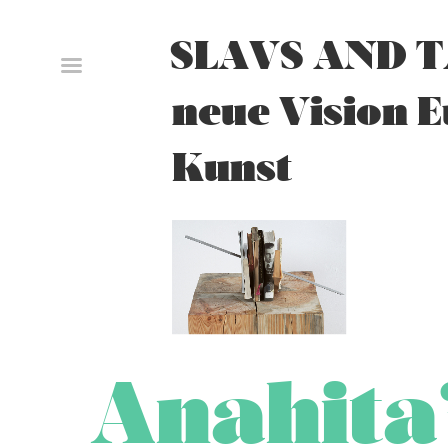
Skip
to
SLAVS AND T
content
neue Vision 
Kunst
Anahita