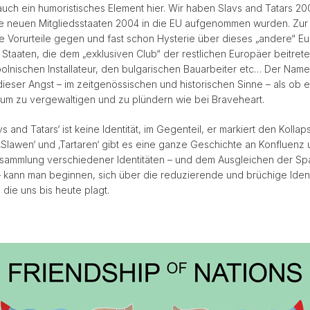
h auch ein humoristisches Element hier. Wir haben Slavs and Tatars 2
e neuen Mitgliedsstaaten 2004 in die EU aufgenommen wurden. Zur 
le Vorurteile gegen und fast schon Hysterie über dieses „andere“ Eu
Staaten, die dem „exklusiven Club“ der restlichen Europäer beitrete
lnischen Installateur, den bulgarischen Bauarbeiter etc… Der Name
t dieser Angst – im zeitgenössischen und historischen Sinne – als ob
 um zu vergewaltigen und zu plündern wie bei Braveheart.
 and Tatars‘ ist keine Identität, im Gegenteil, er markiert den Kollaps
Slawen‘ und ‚Tartaren‘ gibt es eine ganze Geschichte an Konfluenz
nsammlung verschiedener Identitäten – und dem Ausgleichen der S
 kann man beginnen, sich über die reduzierende und brüchige Identi
die uns bis heute plagt.