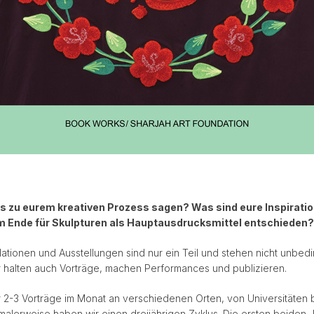
s zu eurem kreativen Prozess sagen? Was sind eure Inspirat
am Ende für Skulpturen als Hauptausdrucksmittel entschieden?
llationen und Ausstellungen sind nur ein Teil und stehen nicht unbedi
 halten auch Vorträge, machen Performances und publizieren.
ir 2-3 Vorträge im Monat an verschiedenen Orten, von Universitäten b
ormalerweise haben wir einen dreijährigen Zyklus. Die ersten beiden 