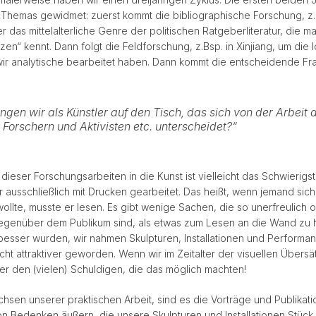
Themas gewidmet: zuerst kommt die bibliographische Forschung, z.
r das mittelalterliche Genre der politischen Ratgeberliteratur, die m
zen“ kennt. Dann folgt die Feldforschung, z.Bsp. in Xinjiang, um die 
wir analytische bearbeitet haben. Dann kommt die entscheidende Fr
ngen wir als Künstler auf den Tisch, das sich von der Arbeit 
r, Forschern und Aktivisten etc. unterscheidet?“
dieser Forschungsarbeiten in die Kunst ist vielleicht das Schwierigs
 ausschließlich mit Drucken gearbeitet. Das heißt, wenn jemand sich
ollte, musste er lesen. Es gibt wenige Sachen, die so unerfreulich 
genüber dem Publikum sind, als etwas zum Lesen an die Wand zu
s besser wurden, wir nahmen Skulpturen, Installationen und Performa
cht attraktiver geworden. Wenn wir im Zeitalter der visuellen Übersä
ter den (vielen) Schuldigen, die das möglich machten!
chsen unserer praktischen Arbeit, sind es die Vorträge und Publikat
on Bedenken äußern, die unsere Skulpturen und Installationen Stück