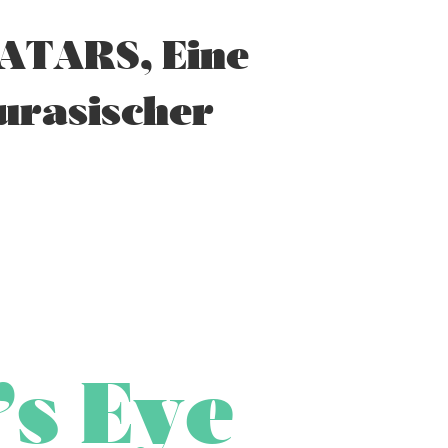
ATARS, Eine
Eurasischer
’s Eye