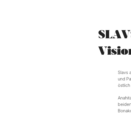
SLAV
Visio
Slavs 
und Pa
östlic
Anahit
beiden
Bonakd