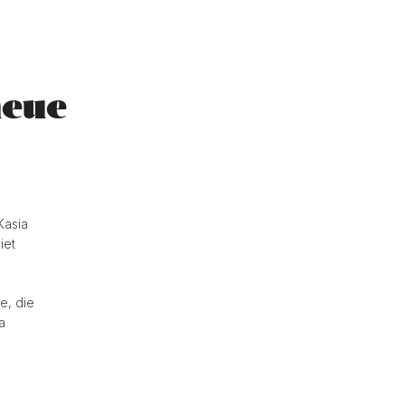
neue
Kasia
iet
e, die
a